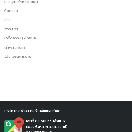
การดูแลรักษารถยนต์
กิจกรรม
ข่าว
สาระน่ารู้
เกร็ดความรู้-เทคนิค
เรื่องรถที่น่ารู้
โปรโมชั่นการขาย
บริษัท เอส.พี.อินเตอร์แนชั่นแนล จำกัด
เลขที่ 69 ถนนรามคำแหง
แขวงหัวหมาก เขตบางกะปิ