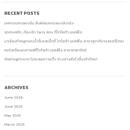
RECENT POSTS
มหกรรมทดลองขับ สัมผัสและทดลองขับจริง
รถประหยัด…ต้องจัด Yaris Ativ ที่โตโยต้า เอสพีไอ
มาเรียนทำหมูกรอบน้ำจิ้มรสเด็ดที่ โตโยต้า เอสพีไอ สาขาสุขาภิบาล2(เสรีไทย)
คอร์สเรียนชงกาแฟที่โตโยต้า เอสพีไอ สาขาเทพารักษ์
ขับผ่านลูกระนาด ไม่ชะลอความเร็ว ช่วงล่างพังไวขึ้นจริงไหม?
ARCHIVES
June 2026
June 2025
May 2025
March 2025