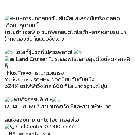
มหกรรมทดลองขับ สัมผัสและลองขับจริง ตลอด
เดือนมิถุนายนนี้!
โตโยต้า เอสพีไอ ขนทัพรถยนต์โตโยต้าหลากหลายรุ่น มา
ให้ทดลองขับกันแบบจัดเต็ม
.
ไฮไลท์รุ่นรถที่ไม่ควรพลาด!
Land Cruiser FJ รถออฟโรดสายลุยดีไซน์สุดคลาสสิ
ก็
Hilux Travo กระบะตัวแกร่ง
Yaris Cross รถHEV ยอดนิยมอันดับหนึ่ง
bZ4X รถไฟฟ้าวิ่งไกล 600 กิโล มาตรฐานญี่ปุ่น
.
พบกิจกรรมพิเศษ
12-14 มิ.ย. 69 ที่ สาขาเทพารักษ์ และสาขาหัวหมาก
.
สนใจสอบถามได้ที่โตโยต้า เอสพีไอ
Call Center 02 310 7777
LINE : @toyota_spi