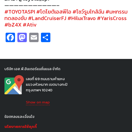
———————————–
#TOYOTASPI
#โตโยต้เอสพีไอ
#โชว์รูมใกล้ฉัน
#มหกรรม
ทดลองขับ
#LandCruiserFJ
#HiluxTravo
#YarisCross
#bZ4X
#Ativ
Facebook
Mastodon
Email
Share
บริษัท เอส.พี.อินเตอร์แนชั่นแนล จำกัด
เลขที่ 69 ถนนรามคำแหง
แขวงหัวหมาก เขตบางกะปิ
กรุงเทพฯ 10240
Show on map
ข้อตกลงและเงื่อนไข
นโยบายการใช้คุกกี้