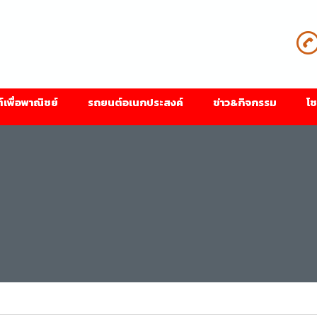
เพื่อพาณิชย์
รถยนต์อเนกประสงค์
ข่าว&กิจกรรม
โช