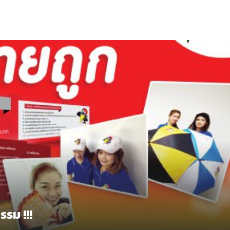
รรม !!!