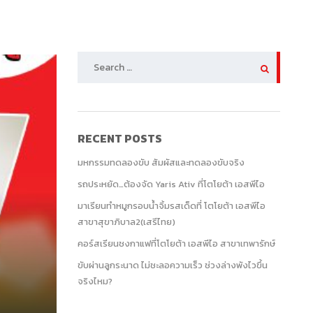
SEARCH
FOR:
RECENT POSTS
มหกรรมทดลองขับ สัมผัสและทดลองขับจริง
รถประหยัด…ต้องจัด Yaris Ativ ที่โตโยต้า เอสพีไอ
มาเรียนทำหมูกรอบน้ำจิ้มรสเด็ดที่ โตโยต้า เอสพีไอ
สาขาสุขาภิบาล2(เสรีไทย)
คอร์สเรียนชงกาแฟที่โตโยต้า เอสพีไอ สาขาเทพารักษ์
ขับผ่านลูกระนาด ไม่ชะลอความเร็ว ช่วงล่างพังไวขึ้น
จริงไหม?