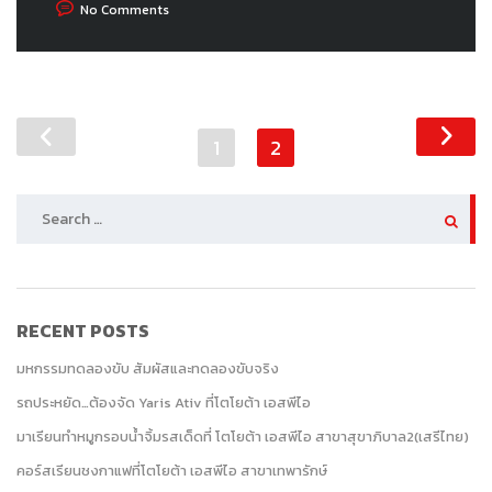
No Comments
1
2
SEARCH
FOR:
RECENT POSTS
มหกรรมทดลองขับ สัมผัสและทดลองขับจริง
รถประหยัด…ต้องจัด Yaris Ativ ที่โตโยต้า เอสพีไอ
มาเรียนทำหมูกรอบน้ำจิ้มรสเด็ดที่ โตโยต้า เอสพีไอ สาขาสุขาภิบาล2(เสรีไทย)
คอร์สเรียนชงกาแฟที่โตโยต้า เอสพีไอ สาขาเทพารักษ์