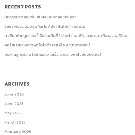
RECENT POSTS
มหกรรมทดลองขับ สัมผัสและทดลองขับจริง
รถประหยัด…ต้องจัด Yaris Ativ ที่โตโยต้า เอสพีไอ
มาเรียนทำหมูกรอบน้ำจิ้มรสเด็ดที่ โตโยต้า เอสพีไอ สาขาสุขาภิบาล2(เสรีไทย)
คอร์สเรียนชงกาแฟที่โตโยต้า เอสพีไอ สาขาเทพารักษ์
ขับผ่านลูกระนาด ไม่ชะลอความเร็ว ช่วงล่างพังไวขึ้นจริงไหม?
ARCHIVES
June 2026
June 2025
May 2025
March 2025
February 2025