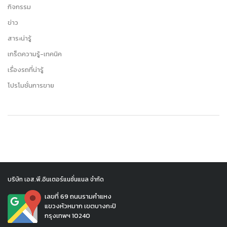
กิจกรรม
ข่าว
สาระน่ารู้
เกร็ดความรู้-เทคนิค
เรื่องรถที่น่ารู้
โปรโมชั่นการขาย
บริษัท เอส.พี.อินเตอร์แนชั่นแนล จำกัด
เลขที่ 69 ถนนรามคำแหง
แขวงหัวหมาก เขตบางกะปิ
กรุงเทพฯ 10240